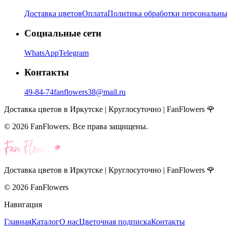
Доставка цветов
Оплата
Политика обработки персональн
Социальные сети
WhatsApp
Telegram
Контакты
49-84-74
fanflowers38@mail.ru
Доставка цветов в Иркутске | Круглосуточно | FanFlowers 🌹
©
2026
FanFlowers. Все права защищены.
Доставка цветов в Иркутске | Круглосуточно | FanFlowers 🌹
©
2026
FanFlowers
Навигация
Главная
Каталог
О нас
Цветочная подписка
Контакты